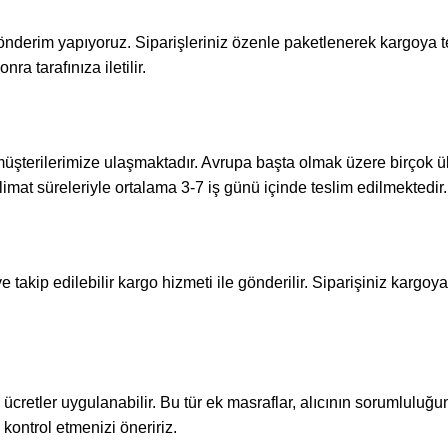
gönderim yapıyoruz. Siparişleriniz özenle paketlenerek kargoya tes
ra tarafınıza iletilir.
 müşterilerimize ulaşmaktadır. Avrupa başta olmak üzere birçok ülk
limat süreleriyle ortalama 3-7 iş günü içinde teslim edilmektedir.
takip edilebilir kargo hizmeti ile gönderilir. Siparişiniz kargoya v
ücretler uygulanabilir. Bu tür ek masraflar, alıcının sorumluluğu
kontrol etmenizi öneririz.