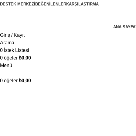
DESTEK MERKEZI
BEĞENILENLER
KARŞILAŞTIRMA
EL EMEĞİNİN SANATA DÖNÜŞTÜĞÜ YER!
ANA SAYFA
Giriş / Kayıt
Arama
0
İstek Listesi
0
öğeler
₺
0,00
Menü
0
öğeler
₺
0,00