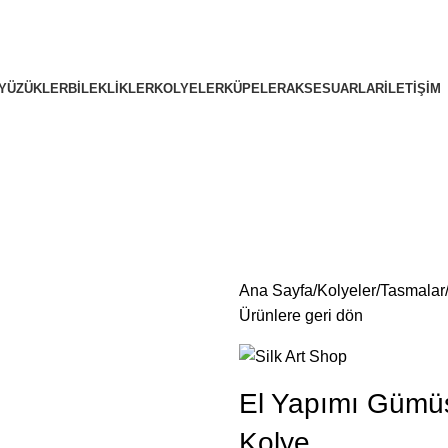
YÜZÜKLER
BILEKLIKLER
KOLYELER
KÜPELER
AKSESUARLAR
İLETIŞIM
Ana Sayfa
Kolyeler
Tasmalar
Ürünlere geri dön
El Yapımı Gümü
Kolye