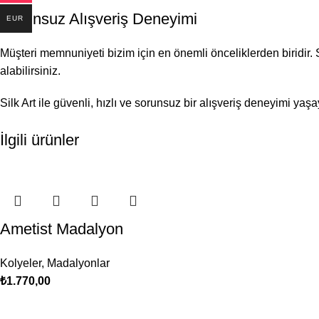
Sorunsuz Alışveriş Deneyimi
EUR
Müşteri memnuniyeti bizim için en önemli önceliklerden biridir. S
alabilirsiniz.
Silk Art ile güvenli, hızlı ve sorunsuz bir alışveriş deneyimi yaş
İlgili ürünler
Ametist Madalyon
Kolyeler
,
Madalyonlar
₺
1.770,00