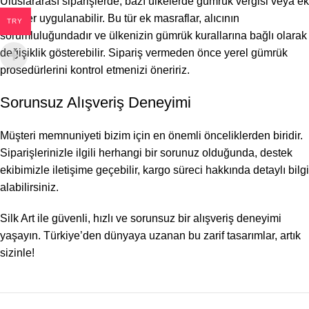
Uluslararası siparişlerde, bazı ülkelerde gümrük vergisi veya ek
ücretler uygulanabilir. Bu tür ek masraflar, alıcının
TRY
sorumluluğundadır ve ülkenizin gümrük kurallarına bağlı olarak
değişiklik gösterebilir. Sipariş vermeden önce yerel gümrük
prosedürlerini kontrol etmenizi öneririz.
Sorunsuz Alışveriş Deneyimi
Müşteri memnuniyeti bizim için en önemli önceliklerden biridir.
Siparişlerinizle ilgili herhangi bir sorunuz olduğunda, destek
ekibimizle iletişime geçebilir, kargo süreci hakkında detaylı bilgi
alabilirsiniz.
Silk Art ile güvenli, hızlı ve sorunsuz bir alışveriş deneyimi
yaşayın. Türkiye’den dünyaya uzanan bu zarif tasarımlar, artık
sizinle!