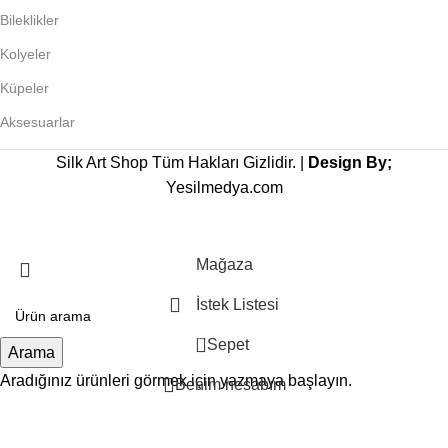
Bileklikler
Kolyeler
Küpeler
Aksesuarlar
Silk Art Shop Tüm Hakları Gizlidir. |
Design By;
Yesilmedya.com
Mağaza
İstek Listesi
0
Sepet
Arama
Aradığınız ürünleri görmek için yazmaya başlayın.
Benim hesabım