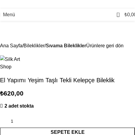
0
Menü
₺
0,0
Ana Sayfa
Bileklikler
Sıvama Bileklikler
Ürünlere geri dön
El Yapımı Yeşim Taşlı Tekli Kelepçe Bileklik
₺
620,00
2 adet stokta
SEPETE EKLE