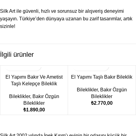
Silk Art ile güvenli, hızlı ve sorunsuz bir alışveriş deneyimi
yaşayın. Türkiye’den dünyaya uzanan bu zarif tasarımlar, artık
sizinle!
İlgili ürünler
El Yapımı Bakır Ve Ametist
El Yapımı Taşlı Bakır Bileklik
Taşlı Kelepçe Bileklik
Bileklikler
,
Bakır Özgün
Bileklikler
,
Bakır Özgün
Bileklikler
Bileklikler
₺
2.770,00
₺
1.890,00
Silk Art 2002 yılında İpek Kırım’ı evinin bir odasını küçük bir