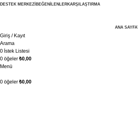
DESTEK MERKEZI
BEĞENILENLER
KARŞILAŞTIRMA
EL EMEĞİNİN SANATA DÖNÜŞTÜĞÜ YER!
ANA SAYFA
Giriş / Kayıt
Arama
0
İstek Listesi
0
öğeler
₺
0,00
Menü
0
öğeler
₺
0,00