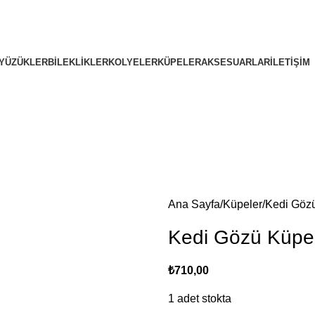
YÜZÜKLER
BILEKLIKLER
KOLYELER
KÜPELER
AKSESUARLAR
İLETIŞIM
Ana Sayfa
Küpeler
Kedi Göz
Kedi Gözü Küpe
₺
710,00
1 adet stokta