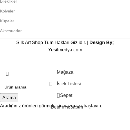
Bileklikler
Kolyeler
Küpeler
Aksesuarlar
Silk Art Shop Tüm Hakları Gizlidir. |
Design By;
Yesilmedya.com
Mağaza
İstek Listesi
0
Sepet
Arama
Aradığınız ürünleri görmek için yazmaya başlayın.
Benim hesabım