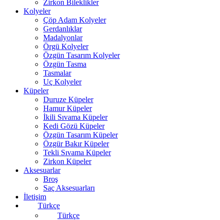
Zirkon Bileklikler
Kolyeler
Çöp Adam Kolyeler
Gerdanlıklar
Madalyonlar
Örgü Kolyeler
Özgün Tasarım Kolyeler
Özgün Tasma
Tasmalar
Uç Kolyeler
Küpeler
Duruze Küpeler
Hamur Küpeler
İkili Sıvama Küpeler
Kedi Gözü Küpeler
Özgün Tasarım Küpeler
Özgür Bakır Küpeler
Tekli Sıvama Küpeler
Zirkon Küpeler
Aksesuarlar
Broş
Saç Aksesuarları
İletişim
Türkçe
Türkçe