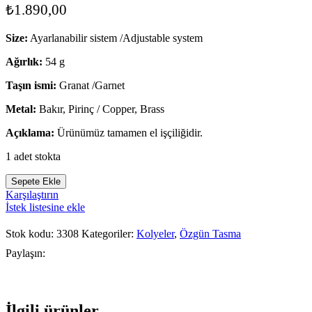
₺
1.890,00
Size:
Ayarlanabilir sistem /Adjustable system
Ağırlık:
54 g
Taşın ismi:
Granat /Garnet
Metal:
Bakır, Pirinç / Copper, Brass
Açıklama:
Ürünümüz tamamen el işçiliğidir.
1 adet stokta
Sepete Ekle
Karşılaştırın
İstek listesine ekle
Stok kodu:
3308
Kategoriler:
Kolyeler
,
Özgün Tasma
Paylaşın:
Sepete
Hızlı
Sepete
Karşılaştırın
Hızlı
İstek
Sepete
Karşılaştırın
Hızlı
İstek
Karşılaştırın
Sepete
İstek
Hızlı
Karşılaştırın
Sepete
İstek
Hızlı
Sepete
Karşılaştır
Hızlı
İste
İlgili ürünler