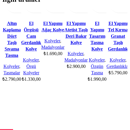
Ekle
görünüm
Ekle
görünüm
listesine
Ekle
görünüm
listesine
Ekle
listesine
görünüm
Ekle
listesine
görünüm
Ekle
görü
liste
ekle
ekle
ekle
ekle
ekle
Altın
El
El Yapımı
El Yapımı
El
El Yapımı
Kaplama
Örgüsü
Ağaç Kolye
Atetist Taşlı
Yapımı
Tel Kırma
Dört
Cam
Deri Bakır
Tasarım
Granat
Kolyeler
,
Taşlı
Gerdanlık
Kolye
Tasma
Taşlı
Madalyonlar
Sıvama
Kolye
Kolye
Gerdanlık
₺
1.690,00
Kolyeler
,
Tasma
Kolyeler
,
Madalyonlar
Kolyeler
,
Kolyeler
,
Kolyeler
,
Örgü
₺
2.900,00
Özgün
Gerdanlıklar
Tasmalar
Kolyeler
Tasma
₺
5.790,00
₺
2.790,00
₺
1.330,00
₺
1.990,00