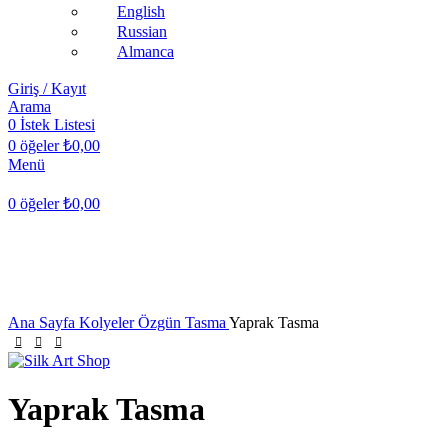
English
Russian
Almanca
Giriş / Kayıt
Arama
0
İstek Listesi
0
öğeler
₺
0,00
Menü
0
öğeler
₺
0,00
Ana Sayfa
Kolyeler
Özgün Tasma
Yaprak Tasma
Yaprak Tasma