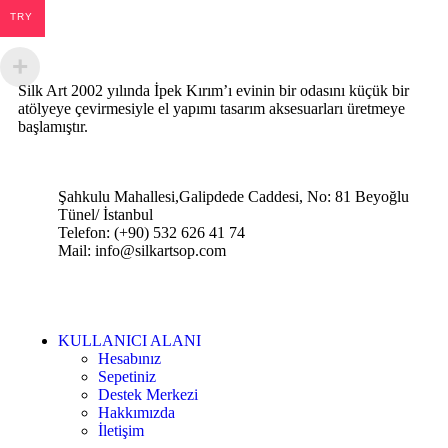
TRY
Silk Art 2002 yılında İpek Kırım’ı evinin bir odasını küçük bir
atölyeye çevirmesiyle el yapımı tasarım aksesuarları üretmeye
başlamıştır.
Şahkulu Mahallesi,Galipdede Caddesi, No: 81 Beyoğlu
Tünel/ İstanbul
Telefon: (+90) 532 626 41 74
Mail: info@silkartsop.com
KULLANICI ALANI
Hesabınız
Sepetiniz
Destek Merkezi
Hakkımızda
İletişim