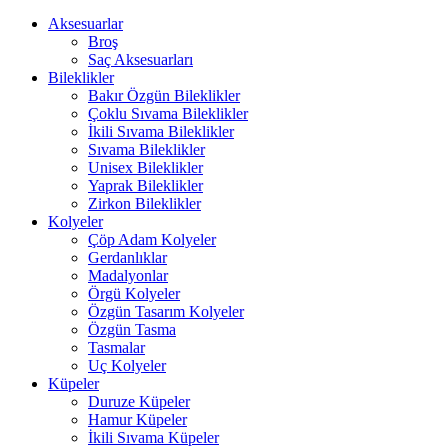
Aksesuarlar
Broş
Saç Aksesuarları
Bileklikler
Bakır Özgün Bileklikler
Çoklu Sıvama Bileklikler
İkili Sıvama Bileklikler
Sıvama Bileklikler
Unisex Bileklikler
Yaprak Bileklikler
Zirkon Bileklikler
Kolyeler
Çöp Adam Kolyeler
Gerdanlıklar
Madalyonlar
Örgü Kolyeler
Özgün Tasarım Kolyeler
Özgün Tasma
Tasmalar
Uç Kolyeler
Küpeler
Duruze Küpeler
Hamur Küpeler
İkili Sıvama Küpeler