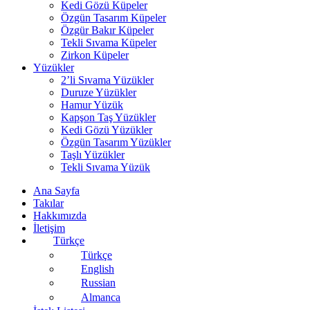
Kedi Gözü Küpeler
Özgün Tasarım Küpeler
Özgür Bakır Küpeler
Tekli Sıvama Küpeler
Zirkon Küpeler
Yüzükler
2’li Sıvama Yüzükler
Duruze Yüzükler
Hamur Yüzük
Kapşon Taş Yüzükler
Kedi Gözü Yüzükler
Özgün Tasarım Yüzükler
Taşlı Yüzükler
Tekli Sıvama Yüzük
Ana Sayfa
Takılar
Hakkımızda
İletişim
Türkçe
Türkçe
English
Russian
Almanca