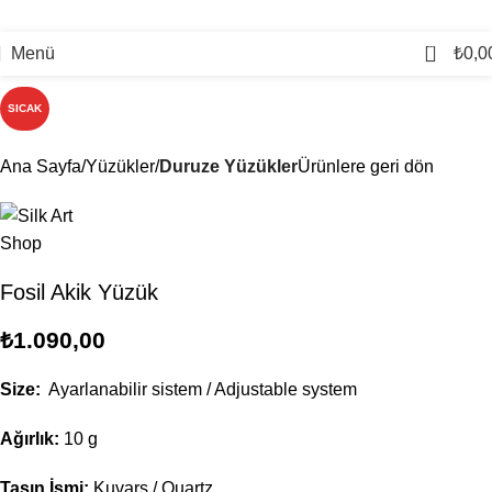
0
Menü
₺
0,0
SICAK
Ana Sayfa
Yüzükler
Duruze Yüzükler
Ürünlere geri dön
Fosil Akik Yüzük
₺
1.090,00
Size:
Ayarlanabilir sistem / Adjustable system
Ağırlık:
10 g
Taşın İsmi:
Kuvars / Quartz