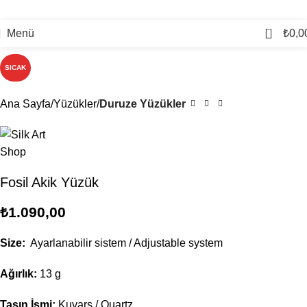
0
Menü
₺
0,0
SICAK
Ana Sayfa
Yüzükler
Duruze Yüzükler
Fosil Akik Yüzük
₺
1.090,00
Size:
Ayarlanabilir sistem / Adjustable system
Ağırlık:
13 g
Taşın İsmi:
Kuvars / Quartz